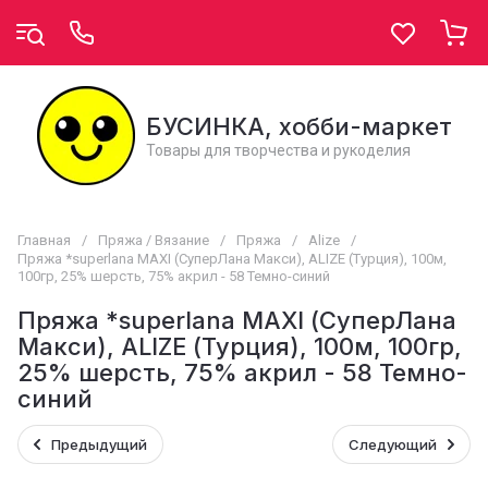
БУСИНКА, хобби-маркет
Товары для творчества и рукоделия
Главная
/
Пряжа / Вязание
/
Пряжа
/
Alize
/
Пряжа *superlana MAXI (СуперЛана Макси), ALIZE (Турция), 100м,
100гр, 25% шерсть, 75% акрил - 58 Темно-синий
Пряжа *superlana MAXI (СуперЛана
Макси), ALIZE (Турция), 100м, 100гр,
25% шерсть, 75% акрил - 58 Темно-
синий
Предыдущий
Следующий