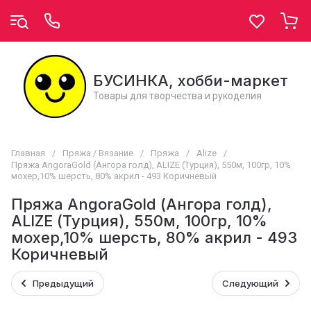
БУСИНКА, хобби-маркет
Товары для творчества и рукоделия
Главная
/
Пряжа / Вязание
/
Пряжа
/
Alize
/
Пряжа AngoraGold (Ангора голд), ALIZE (Турция), 550м, 100гр, 10%
мохер,10% шерсть, 80% акрил - 493 Коричневый
Пряжа AngoraGold (Ангора голд),
ALIZE (Турция), 550м, 100гр, 10%
мохер,10% шерсть, 80% акрил - 493
Коричневый
Предыдущий
Следующий