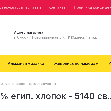
стер-классы и статьи
Контакты
Политика конфиде
Адрес магазина:
г. Омск, ул. Новокирпичная, д.7, ТК Южанка, 1 этаж
Алмазная мозаика
Живопись по номерам
И
00% егип. хлопок - 5140 св.лимонный
% егип. хлопок - 5140 с