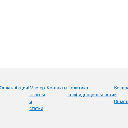
Оплата
Акции!
Мастер-
Контакты
Политика
Возвр
классы
конфиденциальности
и
и
Обме
статьи