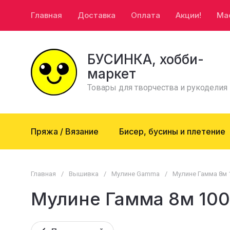
Главная
Доставка
Оплата
Акции!
Ма
БУСИНКА, хобби-
маркет
Товары для творчества и рукоделия
Пряжа / Вязание
Бисер, бусины и плетение
Главная
/
Вышивка
/
Мулине Gamma
/
Мулине Гамма 8м 1
Мулине Гамма 8м 100