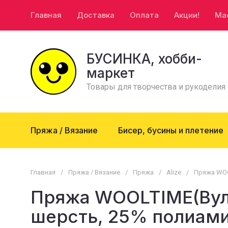
Главная
Доставка
Оплата
Акции!
Ма
БУСИНКА, хобби-
маркет
Товары для творчества и рукоделия
Пряжа / Вязание
Бисер, бусины и плетение
Главная
/
Пряжа / Вязание
/
Пряжа
/
Alize
/
Пряжа WOOL
Пряжа WOOLTIME(Вулт
шерсть, 25% полиами