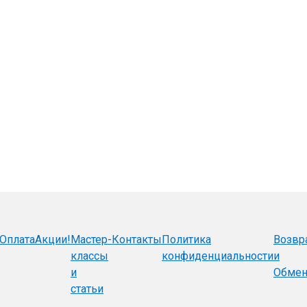
Оплата
Акции!
Мастер-
Контакты
Политика
Возвр
классы
конфиденциальности
и
и
Обме
статьи