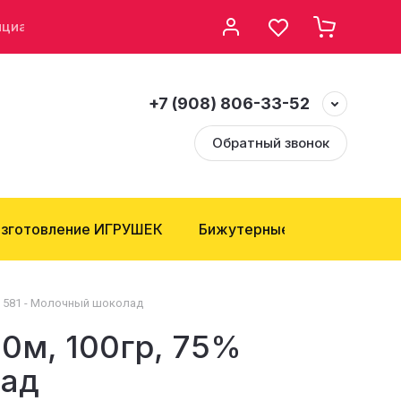
нциальности
Возврат и Обмен
+7 (908) 806-33-52
Обратный звонок
зготовление ИГРУШЕК
Бижутерные компоненты
д, 581 - Молочный шоколад
0м, 100гр, 75%
лад