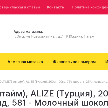
стер-классы и статьи
Контакты
Политика конфиде
Адрес магазина:
г. Омск, ул. Новокирпичная, д.7, ТК Южанка, 1 этаж
Алмазная мозаика
Живопись по номерам
И
TIME(Вултайм), ALIZE (Турция), 200м, 100гр, 75% шерсть, 25% полиами
айм), ALIZE (Турция), 20
д, 581 - Молочный шоко