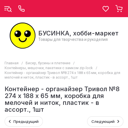
БУСИНКА, хобби-маркет
Товары для творчества и рукоделия
Главная
/
Бисер, бусины и плетение
/
Контейнеры, мешочки, пакетики с замком zip-lock
/
Контейнер - органайзер Тривол №8 274 х 188 х 65 мм, коробка для
мелочей и ниток, пластик - в ассорт., 1шт
Контейнер - органайзер Тривол №8
274 х 188 х 65 мм, коробка для
мелочей и ниток, пластик - в
ассорт., 1шт
Предыдущий
Следующий