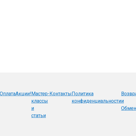
Оплата
Акции!
Мастер-
Контакты
Политика
Возвр
классы
конфиденциальности
и
и
Обме
статьи