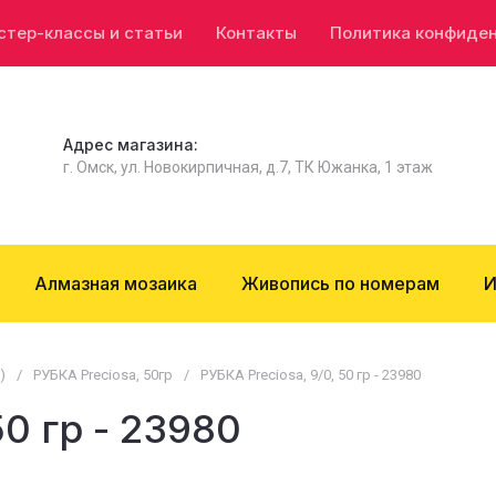
стер-классы и статьи
Контакты
Политика конфиде
Адрес магазина:
г. Омск, ул. Новокирпичная, д.7, ТК Южанка, 1 этаж
Алмазная мозаика
Живопись по номерам
И
)
/
РУБКА Preciosa, 50гр
/
РУБКА Preciosa, 9/0, 50 гр - 23980
50 гр - 23980