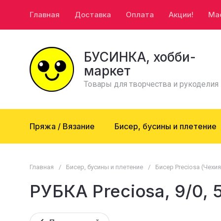
Главная
Доставка
Оплата
Акции!
Ма
БУСИНКА, хобби-
маркет
Товары для творчества и рукоделия
Пряжа / Вязание
Бисер, бусины и плетение
Главная
/
Бисер, бусины и плетение
/
Бисер Preciosa (Чехия
РУБКА Preciosa, 9/0, 