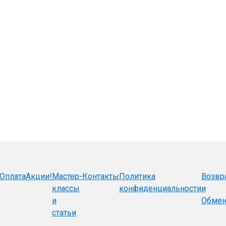
Оплата
Акции!
Мастер-
Контакты
Политика
Возвр
классы
конфиденциальности
и
и
Обме
статьи