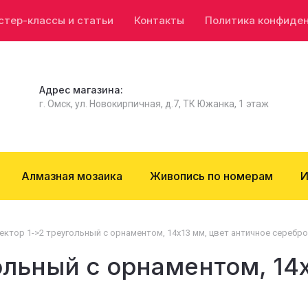
стер-классы и статьи
Контакты
Политика конфиде
Адрес магазина:
г. Омск, ул. Новокирпичная, д.7, ТК Южанка, 1 этаж
Алмазная мозаика
Живопись по номерам
И
ектор 1->2 треугольный с орнаментом, 14х13 мм, цвет античное серебро,
ольный с орнаментом, 14