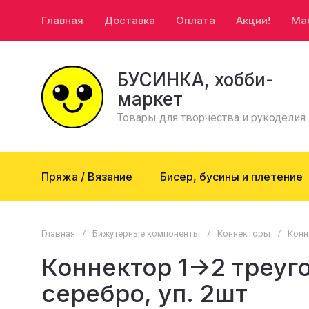
Главная
Доставка
Оплата
Акции!
Ма
БУСИНКА, хобби-
маркет
Товары для творчества и рукоделия
Пряжа / Вязание
Бисер, бусины и плетение
Главная
/
Бижутерные компоненты
/
Коннекторы
/
Конн
Коннектор 1->2 треуг
серебро, уп. 2шт