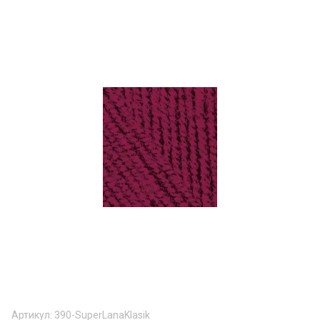
Артикул:
390-SuperLanaKlasik