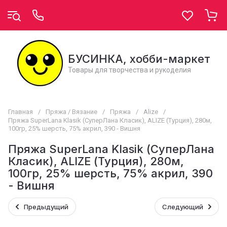
БУСИНКА, хобби-маркет
Товары для творчества и рукоделия
Главная
/
Пряжа / Вязание
/
Пряжа
/
Alize
/
Пряжа SuperLana Klasik (СуперЛана Класик), ALIZE (Турция), 280м,
100гр, 25% шерсть, 75% акрил, 390 - Вишня
Пряжа SuperLana Klasik (СуперЛана
Класик), ALIZE (Турция), 280м,
100гр, 25% шерсть, 75% акрил, 390
- Вишня
Предыдущий
Следующий