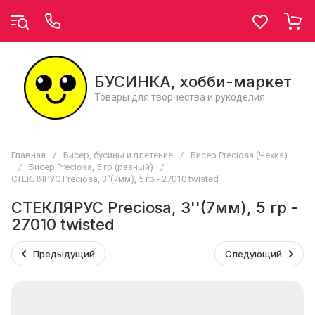
БУСИНКА, хобби-маркет
Товары для творчества и рукоделия
Главная
/
Бисер, бусины и плетение
/
Бисер Preciosa (Чехия)
/
Бисер Preciosa, 5 гр (разный)
/
СТЕКЛЯРУС Preciosa, 3''(7мм), 5 гр - 27010 twisted
СТЕКЛЯРУС Preciosa, 3''(7мм), 5 гр -
27010 twisted
Предыдущий
Следующий