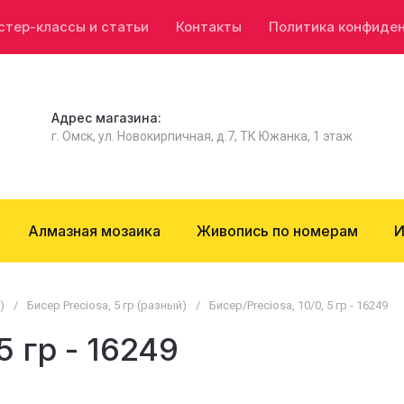
стер-классы и статьи
Контакты
Политика конфиде
Адрес магазина:
г. Омск, ул. Новокирпичная, д.7, ТК Южанка, 1 этаж
Алмазная мозаика
Живопись по номерам
И
)
/
Бисер Preciosa, 5 гр (разный)
/
Бисер/Preciosa, 10/0, 5 гр - 16249
5 гр - 16249