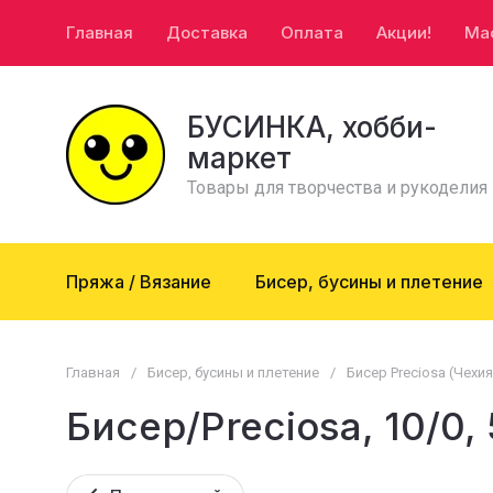
Главная
Доставка
Оплата
Акции!
Ма
БУСИНКА, хобби-
маркет
Товары для творчества и рукоделия
Пряжа / Вязание
Бисер, бусины и плетение
Главная
/
Бисер, бусины и плетение
/
Бисер Preciosa (Чехия
Бисер/Preciosa, 10/0, 