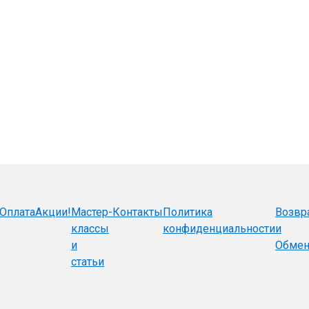
Оплата
Акции!
Мастер-
Контакты
Политика
Возвр
классы
конфиденциальности
и
и
Обме
статьи