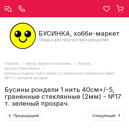
БУСИНКА, хобби-маркет
Товары для творчества и рукоделия
Главная
/
Бисер, бусины и плетение
/
Бусины
/
Бусины Стеклянные
/
Бусины рондели 1 нить 40см+/-5, граненные стеклянные (2мм) -
№17 т. зеленый прозрач.
Бусины рондели 1 нить 40см+/-5,
граненные стеклянные (2мм) - №17
т. зеленый прозрач.
Предыдущий
Следующий